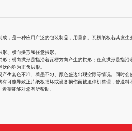
成，是一种应用广泛的包装制品，用量多。瓦楞纸板若其发生
形、横向拱形和任意拱形。
形；横向拱形是指沿着瓦楞方向产生的拱形；任意拱形是指沿着
起伏的称为正负拱形。
产生套色不准、着墨不匀、颜色盛边出现空隙等情况。同时会使
均有可能导致正片纸板损坏或设备损伤而被迫停机整理，使送料
希望能够对您有所帮助。