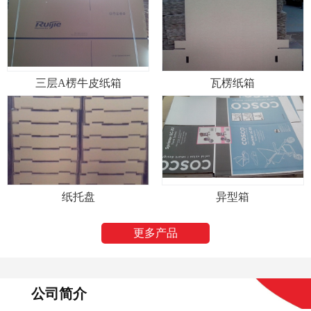
三层A楞牛皮纸箱
瓦楞纸箱
纸托盘
异型箱
更多产品
公司简介